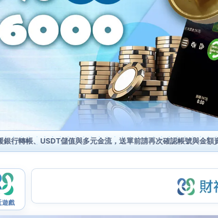
的做法！
百家樂致勝這樣做！
賓果彩票
麻將棋牌