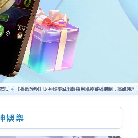
電子遊戲
捕魚王