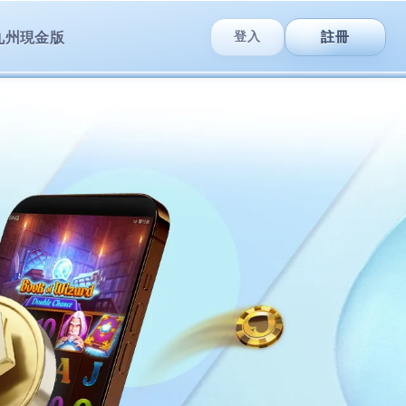
登入
將棋牌
捕魚王
優惠活動
更多
還有
DG百家樂
。這幾個線上百家
個比較值得推薦？這是從古至今許
各大線上百家樂系統的開箱比較
時間在鑽研百家樂技巧，就連
百家
看看下方的延伸閱讀！是關於玩線