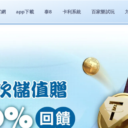
立即註冊
真人娛樂
體育博彩
賓果彩票
電子遊戲
麻
是輸錢很厭世？懶人包教學！
樂
系統，包含
sa36沙龍
百家樂、歐博百家樂、WM百家樂
的，也同時是許多
娛樂城
平台租用的百家樂系統品牌。哪
。您可以嘗試下方延伸閱讀部分，本網曾經有寫過詳細的
系統後，也玩了一陣子的時間。在這期間你不只花了很多
學習了，結果卻還是發現一直賠錢怎麼辦？那您可以參考