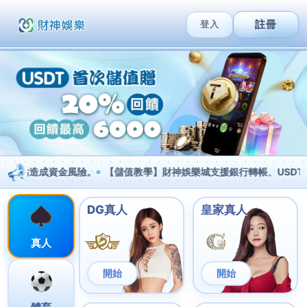
登入
立即註冊
真人
體育
賓果
電子
麻將
捕魚
優惠
更
娛樂
博彩
彩票
遊戲
棋牌
王
活動
多
百家樂技巧策略這麼多，總有一種最
適合你！
百家樂
是一種一開始可能看起來很簡單的
線
上賭博遊戲
，但一旦你深入了解，你會發現
許多不同的
百家樂技巧
、玩法和規則可能會
讓你感到困惑。