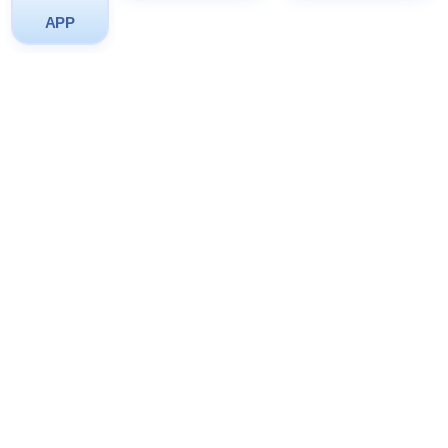
延伸閱讀
真人百家樂驚爆詐騙！網路賭博內幕曝光
百家樂預測程式網友實測、心得分享
真人娛樂
體育博彩