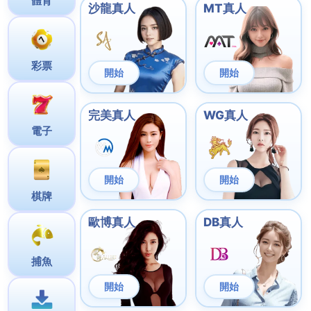
樂心法，
今天這篇文章，就要帶領各位
娛樂城
玩家抄近路，
了解如何在真人百家樂中更快速、穩定的贏到錢，
不用在自己慢慢摸索！
以下就將
財神百家樂
必勝技巧分享給大家，
讓大家可以在
財神娛樂城
中開心發大財。
為什麼選擇財神真人百家樂？
財神百家樂
是這幾年，許多百家迷最愛的百家遊戲
品牌，
相信許多初入娛樂城的玩家，剛開始都是從真人百
家樂開始玩起，
說到真人
百家樂
，荷官的身材、顏質絕對是要點之
一！