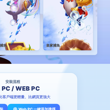
警察找上門。還在猶豫要玩風險
多種優惠可以申請。