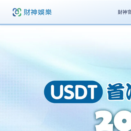
娛樂城信用卡儲值有風險?
想要玩
娛樂城
手上卻沒
iis7站长之家
個好消息，在財神娛樂城就沒有這
但是使用信用卡儲值安全嗎?銀行