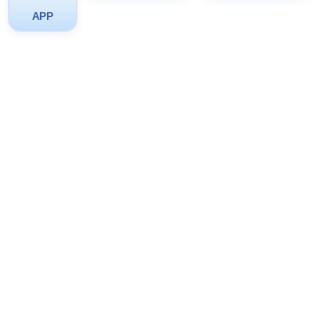
認明常見「詐騙娛樂城手法」、防上當！
真的不幸遇到詐騙娛樂城該怎麼辦？
賭博&投資一線之隔，選對娛樂城也能安全投
資
如何選擇安全穩定、有保障的娛樂城平台？
為什麼娛樂城玩家、總是賠錢居多？
玩「娛樂城」資金配妥、也能穩穩賺
娛樂城投注重「質」、不重「量」
如何知道線上娛樂城是否合法？（2012/12月
更新）
「娛樂城」淪陷詐騙天堂？
娛樂城的興起也使詐騙集團嗅到了商機，以致
娛樂
城詐騙
案利每年激增上萬件，