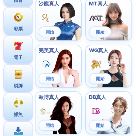
錢、包你發、星城等博弈品牌都想搶占第一市場，
讓原本就遊走灰色地帶的娛樂城、
現金版
、地下信
用版等
線上賭場
，再次推向「合法化」議題…
娛樂城
在台真的要合法了嗎？又是什麼原因讓台灣
默默孕育了博弈帝國？
相關閱讀：
娛樂城懶人包：遊戲品牌、優惠、線上
賭場挑選總覽看這篇！
目錄
年輕人就業趨勢也和「娛樂城」有關？
「娛樂城」遊走灰色地帶存活至今、即將合
法？
網路博弈選擇「合法手遊」就能玩得安心？
只要選對娛樂城平台，詐騙、資安都免驚！
線上賭場充斥這麼多的詐騙娛樂城…真的安