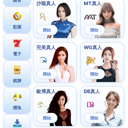
娛樂城
玩家要如何從這麼多的技巧中大海撈
針呢？哪個才是真正有利於北京賽車實戰
中？
趕緊跟著
卡利娛樂城
一起來看看以下最有用
的技巧實測！
延伸閱讀：
北京賽車穩贏必看！三大技巧教
你pk10預測
北京賽車穩贏有技巧？先搞懂pk10觀