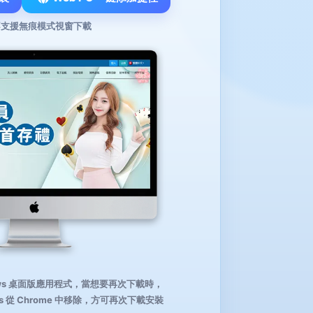
更多詳情 >>
2021/06/07
更多詳情 >>
2021/05/27
更多詳情 >>
2021/01/28
更多詳情 >>