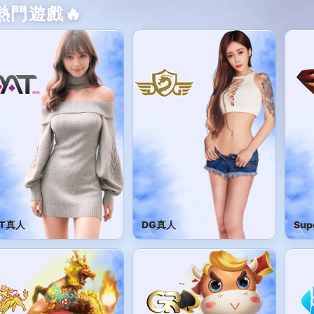
育
位，因此被譽為體育第一品牌殊
運彩球版、娛樂城入口網《
找到最經典的NBA、MLB、及
大發網運彩入口網找到泰金8
半全場等競猜也是一應俱全，
平台，大發網更提供棒球、
員在家就可輕鬆投注球版，在安
平台，大發網數十年來除了
越，快來成為SUPER體育忠
關心運動賽事、享受最刺激