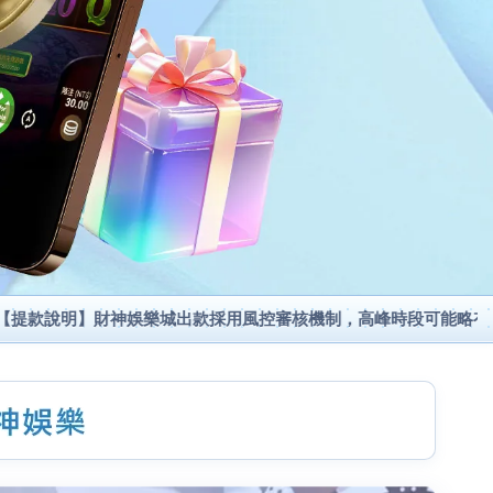
卡利體育
於2015年，《卡利體育》在亞洲被譽為最穩定
，你可以找到最高賠率及盤口水位，更提供您第
CPBL中職、NBA美籃、足球、KBO韓棒等賽事
pp手機線上觀看體育投注直播，卡利體育絕對