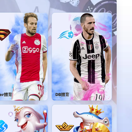
大發網
大發網》持續多年榮獲玩家第一推薦，你可以在
88、博金網、九州娛樂、贏玖九等知名玩運彩
足球、籃球、冰球、高爾夫球及網球等各式投注
推廣玩運彩精神，更期望與喜愛運彩的玩家一起
的體育投注。
2022/06/16