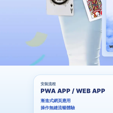
卡利系統｜線上網路運彩的5個禁忌，
你是否厭倦了閱讀這些關於投注的長篇文章
的知識和經驗，並提請你注意線上運彩中一
[閒聊]運彩詐騙處處都有，三招防範免變成盤
運彩詐騙ptt中就有很多資訊可以查到了，
是！所以網友們你只能依靠自己不貪以及以
運彩合牌是什麼？卡利現金網用實際例
網路運彩投注技巧受到不同運動項目會有不
點是甚麼？該怎麼運行？勝率高嗎？本文都
些。
新手玩運彩前看過來！兩個重點你必須