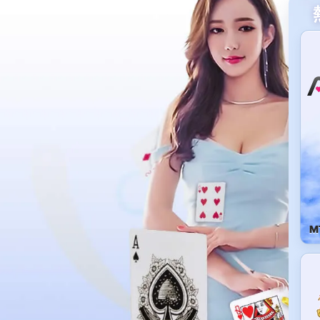
super體
《SUPER體育》擁有全亞洲最高的運彩水
榮， 透過卡利娛樂城，你可以在SUPER體育
世界盃等運彩，多樣運彩組合，讓球、比分、
SUPER體育提供超豐富玩運彩內容，卡利會
全上也替玩家嚴格把關，優於台彩的賠率更是卓
實玩家吧！