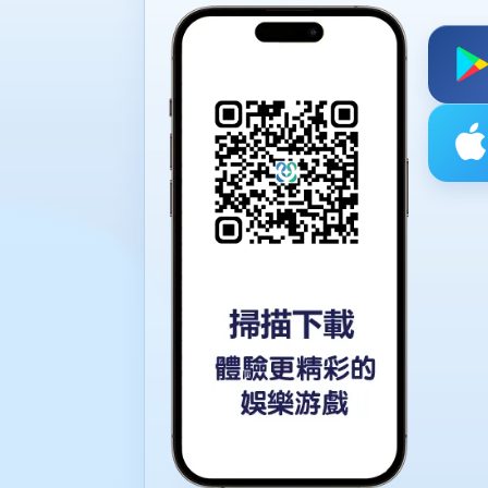
新手玩運彩前必須做功課，本文跟你詳細講
能讓你未來玩運彩之路更加順遂。
網路運彩「懶人包」，玩法、投注項目
隨著疫情的影響，讓網路運彩的重要性逐漸
多，究竟有哪些是網路運彩可以玩的呢？讓
地下球版大發網，「兩個」注意事項
大發網是提供許多博彩遊戲的入口網站，包含
版平台，相信大發網的存在，可以讓喜歡博
電競運彩玩法懶人包、不打LOL也能
近來電競運彩商機直逼NBA、MLB等超夯
競運彩怎麼選，教你不打電動也能準確電競